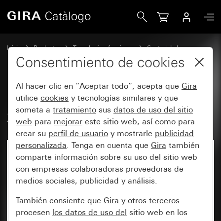
Gira Detector de movimiento Cube 240 para KNX
Inicio
Productos
Tecnología y funciones
Control de luz
Detector de movimiento de exteriores para KNX
Consentimiento de cookies
Al hacer clic en “Aceptar todo”, acepta que
Gira
Detector de movimiento Cube
utilice
cookies
y tecnologías similares y que
someta a
tratamiento
sus
datos de uso del sitio
240 para KNX
web
para
mejorar
este sitio web, así como para
crear su
perfil de usuario
y mostrarle
publicidad
personalizada
. Tenga en cuenta que
Gira
también
comparte información sobre su uso del sitio web
con empresas colaboradoras proveedoras de
medios sociales, publicidad y análisis.
También consiente que
Gira
y otros
terceros
procesen
los datos de uso del
sitio web en los