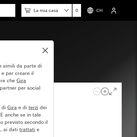
La mia casa
0
CH
 simili da parte di
 e per creare il
tare che
Gira
 partner per social
e di
Gira
e di
terzi
dei
EE anche se in tale
lo previsto secondo il
, ai dati
trattati
e