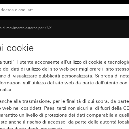
re di movimento esterno per KNX
i cookie
ento Cube 240 per KNX
tutti", l'utente acconsente all'utilizzo di
cookie
e tecnologie
e dei
dati di utilizzo del sito web
per
migliorare
il sito stesso
ine di visualizzare
pubblicità personalizzata
. Si prega di no
ormazioni sull'utilizzo del sito web da parte dell'utente con
alisi.
nche alla trasmissione, per le finalità di cui sopra, da part
to web
nei cosiddetti
Paesi terzi
non sicuri al di fuori della C
arantito un livello di protezione dei dati comparabile a quel
iste anche il rischio di accesso, da parte delle autorità locali
e dei diritti degli interessati.