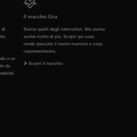
Download
 delle mansioni
e ora della visita,
87 x 87 x 85 mm
 delle
Il marchio Gira
 delle
 di
Siamo quelli degli interruttori. Ma siamo
Cod. art. 2194 ..
nto
anche molto di più. Scopri qui cosa
sioni
rende speciale il nostro marchio e cosa
ZIP
, 162.85 KB
rappresentiamo.
sioni
ndo a un
Scopri il marchio
te da
odalità
Download
andard, copia da
 dotazione
andard, copia da
a GDPR
a GDPR
ento del campo di rilevamento è in dotazione.
Cod. art. 2194 ..
PDF
, 4.47 MB
ioni per l'attivazione
 da parte del