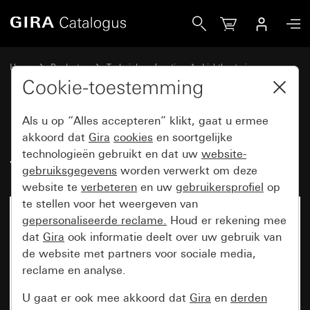
Gira Bewegingsmelder Cube 240 voor KNX
Home
Producten
Techniek en functies
Lichtbesturing
Bewegingsmelder buiten voor KNX
Cookie-toestemming
Als u op “Alles accepteren” klikt, gaat u ermee
Bewegingsmelder Cube 240
akkoord dat
Gira
cookies
en soortgelijke
technologieën gebruikt en dat uw
website-
voor KNX
gebruiksgegevens
worden verwerkt om deze
website te
verbeteren
en uw
gebruikersprofiel
op
te stellen voor het weergeven van
gepersonaliseerde reclame.
Houd er rekening mee
dat
Gira
ook informatie deelt over uw gebruik van
de website met partners voor sociale media,
reclame en analyse.
U gaat er ook mee akkoord dat
Gira
en
derden