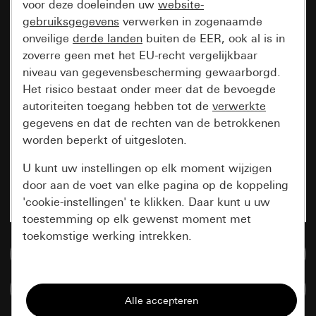
voor deze doeleinden uw
website-
gebruiksgegevens
verwerken in zogenaamde
onveilige
derde landen
buiten de EER, ook al is in
zoverre geen met het EU-recht vergelijkbaar
niveau van gegevensbescherming gewaarborgd.
Het risico bestaat onder meer dat de bevoegde
autoriteiten toegang hebben tot de
verwerkte
gegevens en dat de rechten van de betrokkenen
worden beperkt of uitgesloten.
U kunt uw instellingen op elk moment wijzigen
door aan de voet van elke pagina op de koppeling
'cookie-instellingen' te klikken. Daar kunt u uw
toestemming op elk gewenst moment met
toekomstige werking intrekken.
Naar de mediadatabase
Essentieel
Artikelen verglijken
Alle cookies die wij nodig hebben om de
pagina te kunnen weergeven.