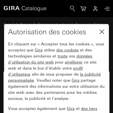
Gira Détecteur de mouvement Cube 240 pour KNX
Accueil
Produits
Technique et fonctions
Commande d'éclairage
Détecteur de mouvement extérieur pour KNX
Autorisation des cookies
En cliquant sur « Accepter tous les cookies », vous
Détecteur de mouvement Cube
acceptez que
Gira
utilise
des cookies
et des
technologies similaires et
traite
vos
données
240 pour KNX
d’utilisation du site web
pour
améliorer
ce site
web et dans le but d’établir votre
profil
d’utilisateur
afin de vous proposer de
la publicité
personnalisée
. Veuillez noter que
Gira
partage
également des informations sur votre utilisation du
site web avec des partenaires pour les médias
sociaux, la publicité et l’analyse.
Vous acceptez également que
Gira
et
des tiers