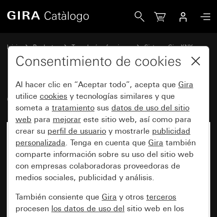
Gira Gira L1
Inicio
Productos
Tecnología y funciones
Sistema Gira KNX
Gira X1, Gira L1
Consentimiento de cookies
Al hacer clic en “Aceptar todo”, acepta que
Gira
Gira L1
utilice
cookies
y tecnologías similares y que
someta a
tratamiento
sus
datos de uso del sitio
web
para
mejorar
este sitio web, así como para
crear su
perfil de usuario
y mostrarle
publicidad
personalizada
. Tenga en cuenta que
Gira
también
comparte información sobre su uso del sitio web
con empresas colaboradoras proveedoras de
medios sociales, publicidad y análisis.
También consiente que
Gira
y otros
terceros
procesen
los datos de uso del
sitio web en los