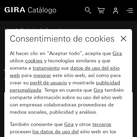
Gira Juego con adaptadores de entrada para cables
Inicio
Productos
Gamas de interruptores
Protegido del agua de Gira
Consentimiento de cookies
Montaje en superficie protegido del agua GiraIP44
Al hacer clic en “Aceptar todo”, acepta que
Gira
utilice
cookies
y tecnologías similares y que
Juego con adaptadores de
someta a
tratamiento
sus
datos de uso del sitio
web
para
mejorar
este sitio web, así como para
entrada para cables
crear su
perfil de usuario
y mostrarle
publicidad
personalizada
. Tenga en cuenta que
Gira
también
comparte información sobre su uso del sitio web
con empresas colaboradoras proveedoras de
medios sociales, publicidad y análisis.
También consiente que
Gira
y otros
terceros
procesen
los datos de uso del
sitio web en los