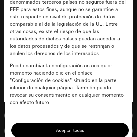
denominados
terceros países
no seguros fuera del
EEE para estos fines, aunque no se garantice a
este respecto un nivel de protección de datos
comparable al de la legislación de la UE. Entre
otras cosas, existe el riesgo de que las
autoridades de dichos países puedan acceder a
los datos
procesados
y de que se restrinjan o
anulen los derechos de los interesados.
Puede cambiar la configuración en cualquier
momento haciendo clic en el enlace
"Configuración de cookies" situado en la parte
inferior de cualquier página. También puede
revocar su consentimiento en cualquier momento
con efecto futuro.
Ir a la base de datos de medios
Esenciales
Todas las cookies que necesitamos para
Comparar artículos
poder mostrarle la página.