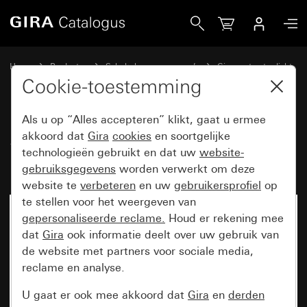
Gira Set met adapters voor kabelinvoer
Home
Producten
Schakelaarprogramma’s
Gira spatwaterdicht
Gira spatwaterdicht opbouw IP44
Cookie-toestemming
Als u op “Alles accepteren” klikt, gaat u ermee
Set met adapters voor
akkoord dat
Gira
cookies
en soortgelijke
technologieën gebruikt en dat uw
website-
kabelinvoer
gebruiksgegevens
worden verwerkt om deze
website te
verbeteren
en uw
gebruikersprofiel
op
te stellen voor het weergeven van
gepersonaliseerde reclame.
Houd er rekening mee
dat
Gira
ook informatie deelt over uw gebruik van
de website met partners voor sociale media,
reclame en analyse.
U gaat er ook mee akkoord dat
Gira
en
derden