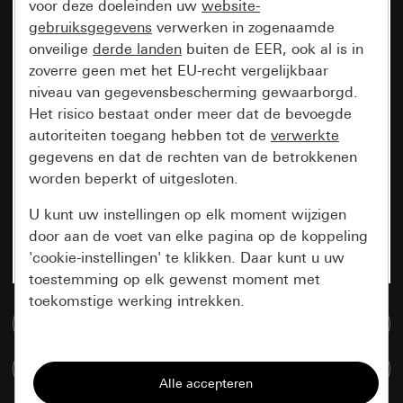
voor deze doeleinden uw
website-
gebruiksgegevens
verwerken in zogenaamde
onveilige
derde landen
buiten de EER, ook al is in
zoverre geen met het EU-recht vergelijkbaar
niveau van gegevensbescherming gewaarborgd.
Het risico bestaat onder meer dat de bevoegde
autoriteiten toegang hebben tot de
verwerkte
gegevens en dat de rechten van de betrokkenen
worden beperkt of uitgesloten.
U kunt uw instellingen op elk moment wijzigen
door aan de voet van elke pagina op de koppeling
'cookie-instellingen' te klikken. Daar kunt u uw
toestemming op elk gewenst moment met
toekomstige werking intrekken.
Naar de mediadatabase
Essentieel
Artikelen verglijken
Alle cookies die wij nodig hebben om de
pagina te kunnen weergeven.