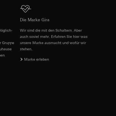
Download
Die Marke Gira
öglich­
Wir sind die mit den Schaltern. Aber
Art.-Nr. 536628
er. Im Hinblick auf
auch soviel mehr. Erfahren Sie hier was
n wir auf deren
er Gruppe
unsere Marke aus­macht und wofür wir
RFA
, 476 KB
 Kopie zu erfragen
zuhause
stehen.
nen
Marke erleben
sung. Google Ads
Download
formen, in
ärmebild erstellen.
von Werbekampagnen
, wie tief sie
sucht, Datum und
Art.-Nr. 536628
andort
IFC
, 15.23 KB