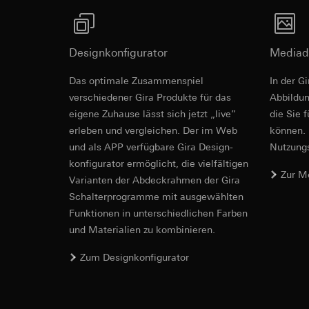
betreffenden We
Folgeverarbeitun
Rechtsgrundlage und
Empfänger:
Einsatz des Dien
Designkonfigurator
interne Abteilun
Mediad
Folgeverarbeitun
LinkedIn Irelan
Revit Datei 
Empfänger:
Vimeo,
Das optimale Zusammenspiel
In der G
Drittlandübermittlu
Drittlandübermittlu
verschiedener Gira Produkte für das
Ab­bild­
die Übermittlung Ih
Drittland: USA
eigene Zuhause lässt sich jetzt „live”
die Sie 
Datenschutzerklärun
Angemessenheits
erleben und vergleichen. Der im Web
können. 
Lebensdauer des C
bei
Gira Giersi
und als APP verfügbare Gira Design­
Nutzungs­
Lebensdauer des C
Google Ads (
konfigurator ermög­licht, die vielfältigen
Zur M
Vari­an­ten der Abdeck­rahmen der Gira
Datenverarbeitung
Hotjar
Schalter­programme mit ausge­wählten
verwendet Daten, u
Datenverarbeitung
Funkti­onen in unterschiedlichen Farben
Suchergebnissen un
Dies ermöglicht zus
zu messen.
und Materialien zu kombinieren.
scrollen und wie si
IFC Datei fü
Kategorien person
Kategorien person
Uhrzeit des Besuchs
Zum Designkonfigurator
Rechtsgrundlage und
Rechtsgrundlage und
Einsatz des Dien
Einsatz des Dien
Folgeverarbeitun
Folgeverarbeitun