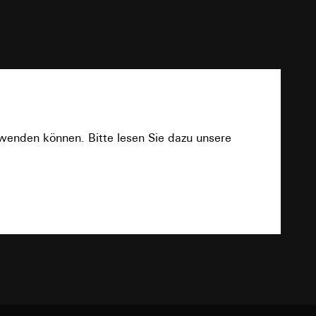
PDF
e unter
±10 s
ca. 4 h
rwenden können. Bitte lesen Sie dazu unsere
 Kopie zu erfragen
-5 °C bis +45 °C
 Kopie zu erfragen
Download
TXT
onen zur Schaltung
uf der Website, vom
Referrer-URL sowie
site, vom Nutzer
hs auf der