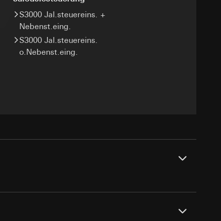
sung
sucht, Datum und
S3000 Jal.steuereins. +
andort
Nebenst.eing.
S3000 Jal.steuereins.
r, Endgerät
o.Nebenst.eing.
e unter
 Kopie zu erfragen
 Kopie zu erfragen
r Informationen und
erung
sung
sucht, Datum und
en
andort