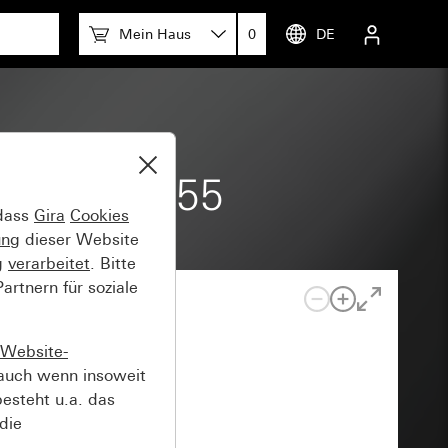
Mein Haus
0
DE
ay System 55
 dass
Gira
Cookies
ung
dieser Website
g
verarbeitet
. Bitte
rtnern für soziale
Website-
auch wenn insoweit
esteht u.a. das
die