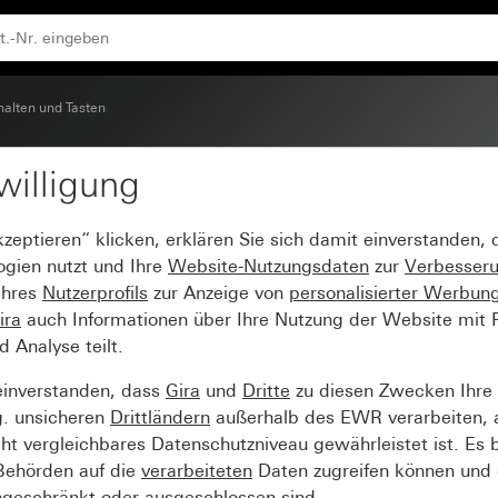
5
halten und Tasten
willigung
e- und Schaltuhr Displ
kzeptieren“ klicken, erklären Sie sich damit einverstanden,
ogien nutzt und Ihre
Website-Nutzungsdaten
zur
Verbesser
Ihres
Nutzerprofils
zur Anzeige von
personalisierter Werbun
ira
auch Informationen über Ihre Nutzung der Website mit Pa
Analyse teilt.
einverstanden, dass
Gira
und
Dritte
zu diesen Zwecken Ihre
g. unsicheren
Drittländern
außerhalb des EWR verarbeiten, 
t vergleichbares Datenschutzniveau gewährleistet ist. Es b
 Behörden auf die
verarbeiteten
Daten zugreifen können und 
ngeschränkt oder ausgeschlossen sind.