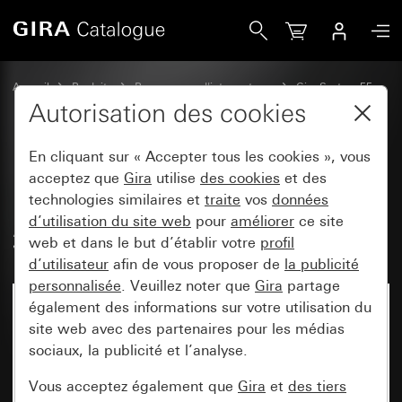
Gira Horloge de store et horloge programmable Display S
Accueil
Produits
Programmes d'interrupteurs
Gira System 55
Commuter et pousser
Autorisation des cookies
En cliquant sur « Accepter tous les cookies », vous
Horloge de store et horloge
acceptez que
Gira
utilise
des cookies
et des
technologies similaires et
traite
vos
données
programmable Display System
d’utilisation du site web
pour
améliorer
ce site
3000 System 55
web et dans le but d’établir votre
profil
d’utilisateur
afin de vous proposer de
la publicité
personnalisée
. Veuillez noter que
Gira
partage
également des informations sur votre utilisation du
site web avec des partenaires pour les médias
sociaux, la publicité et l’analyse.
Vous acceptez également que
Gira
et
des tiers