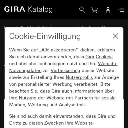
Gira SCHUKO-Steckdose 16 A 250 V~ mit erhöhtem Berühru
Home
Produkte
Schalterprogramme
Gira System 55
Steckdosen
Cookie-Einwilligung
Wenn Sie auf „Alle akzeptieren“ klicken, erklären
SCHUKO-Steckdose 16 A 250
Sie sich damit einverstanden, dass
Gira
Cookies
und ähnliche Technologien nutzt und Ihre
Website-
V~ mit erhöhtem
Nutzungsdaten
zur
Verbesserung
dieser Website
Berührungsschutz (Safety Plus)
sowie zur Erstellung Ihres
Nutzerprofils
zur Anzeige
System 55
von
personalisierter Werbung
verarbeitet
. Bitte
beachten Sie, dass
Gira
auch Informationen über
Ihre Nutzung der Website mit Partnern für soziale
Medien, Werbung und Analyse teilt.
Sie sind auch damit einverstanden, dass
Gira
und
Dritte
zu diesen Zwecken Ihre
Website-