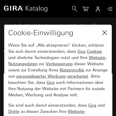
Gira Wippe mit Bedruckung Pfeilsymbole
Home
Produkte
Schalterprogramme
Gira System 55
Schalten und Tasten
Cookie-Einwilligung
Wenn Sie auf „Alle akzeptieren“ klicken, erklären
Wippe mit Bedruckung
Sie sich damit einverstanden, dass
Gira
Cookies
und ähnliche Technologien nutzt und Ihre
Website-
Pfeilsymbole
Nutzungsdaten
zur
Verbesserung
dieser Website
sowie zur Erstellung Ihres
Nutzerprofils
zur Anzeige
von
personalisierter Werbung
verarbeitet
. Bitte
beachten Sie, dass
Gira
auch Informationen über
Ihre Nutzung der Website mit Partnern für soziale
Medien, Werbung und Analyse teilt.
Sie sind auch damit einverstanden, dass
Gira
und
Dritte
zu diesen Zwecken Ihre
Website-