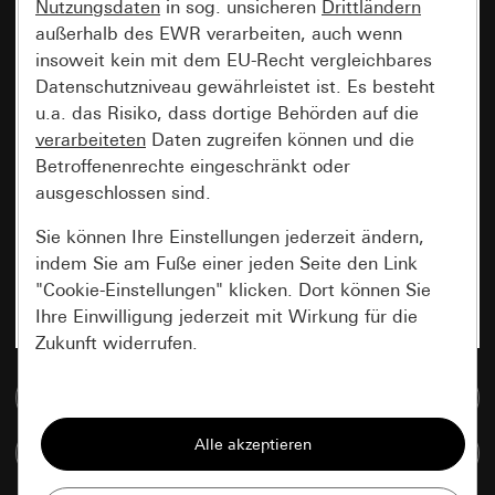
Nutzungsdaten
in sog. unsicheren
Drittländern
außerhalb des EWR verarbeiten, auch wenn
insoweit kein mit dem EU-Recht vergleichbares
Datenschutzniveau gewährleistet ist. Es besteht
u.a. das Risiko, dass dortige Behörden auf die
verarbeiteten
Daten zugreifen können und die
Betroffenenrechte eingeschränkt oder
ausgeschlossen sind.
Sie können Ihre Einstellungen jederzeit ändern,
indem Sie am Fuße einer jeden Seite den Link
"Cookie-Einstellungen" klicken. Dort können Sie
Ihre Einwilligung jederzeit mit Wirkung für die
Zukunft widerrufen.
Zur Mediadatenbank
Essenziell
Alle Cookies, die wir benötigen um Ihnen die
Artikel vergleichen
Seite anzeigen zu können.