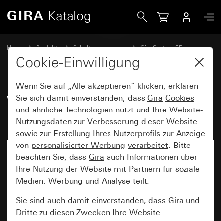
Gira Wippe mit Bedruckung Pfeilsymbole
Home
Produkte
Schalterprogramme
Gira System 55
Schalten und Tasten
Cookie-Einwilligung
Wenn Sie auf „Alle akzeptieren“ klicken, erklären
Wippe mit Bedruckung
Sie sich damit einverstanden, dass
Gira
Cookies
und ähnliche Technologien nutzt und Ihre
Website-
Pfeilsymbole
Nutzungsdaten
zur
Verbesserung
dieser Website
sowie zur Erstellung Ihres
Nutzerprofils
zur Anzeige
von
personalisierter Werbung
verarbeitet
. Bitte
beachten Sie, dass
Gira
auch Informationen über
Ihre Nutzung der Website mit Partnern für soziale
Medien, Werbung und Analyse teilt.
Sie sind auch damit einverstanden, dass
Gira
und
Dritte
zu diesen Zwecken Ihre
Website-