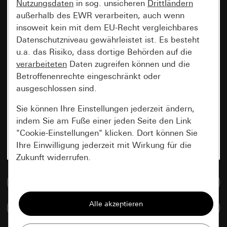
Nutzungsdaten
in sog. unsicheren
Drittländern
außerhalb des EWR verarbeiten, auch wenn
insoweit kein mit dem EU-Recht vergleichbares
Datenschutzniveau gewährleistet ist. Es besteht
u.a. das Risiko, dass dortige Behörden auf die
verarbeiteten
Daten zugreifen können und die
Betroffenenrechte eingeschränkt oder
ausgeschlossen sind.
Sie können Ihre Einstellungen jederzeit ändern,
indem Sie am Fuße einer jeden Seite den Link
"Cookie-Einstellungen" klicken. Dort können Sie
Ihre Einwilligung jederzeit mit Wirkung für die
Zukunft widerrufen.
Zur Mediadatenbank
Essenziell
Alle Cookies, die wir benötigen um Ihnen die
Artikel vergleichen
Seite anzeigen zu können.