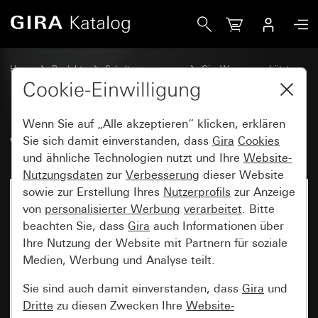
Gira Wippe
Home
Produkte
Schalterprogramme
Gira Wassergeschützt
Wassergeschützt Unterputz IP44 Gira TX_44
Cookie-Einwilligung
Wenn Sie auf „Alle akzeptieren“ klicken, erklären
Wippe
Sie sich damit einverstanden, dass
Gira
Cookies
und ähnliche Technologien nutzt und Ihre
Website-
Nutzungsdaten
zur
Verbesserung
dieser Website
sowie zur Erstellung Ihres
Nutzerprofils
zur Anzeige
von
personalisierter Werbung
verarbeitet
. Bitte
beachten Sie, dass
Gira
auch Informationen über
Ihre Nutzung der Website mit Partnern für soziale
Medien, Werbung und Analyse teilt.
Sie sind auch damit einverstanden, dass
Gira
und
Dritte
zu diesen Zwecken Ihre
Website-