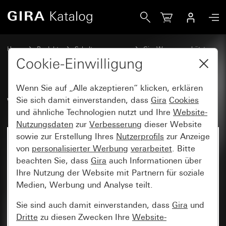
Gira Wippe
Home
Produkte
Schalterprogramme
Gira Wassergeschützt
Wassergeschützt Unterputz IP44 Gira TX_44
Cookie-Einwilligung
Wenn Sie auf „Alle akzeptieren“ klicken, erklären
Wippe
Sie sich damit einverstanden, dass
Gira
Cookies
und ähnliche Technologien nutzt und Ihre
Website-
Nutzungsdaten
zur
Verbesserung
dieser Website
sowie zur Erstellung Ihres
Nutzerprofils
zur Anzeige
von
personalisierter Werbung
verarbeitet
. Bitte
beachten Sie, dass
Gira
auch Informationen über
Ihre Nutzung der Website mit Partnern für soziale
Medien, Werbung und Analyse teilt.
Sie sind auch damit einverstanden, dass
Gira
und
Dritte
zu diesen Zwecken Ihre
Website-