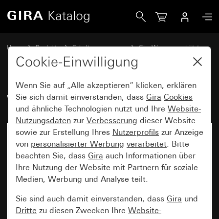
Gira Wippe 2fach mit 2 Pfeilsymbolen
Home
Produkte
Schalterprogramme
Gira Wassergeschützt
Wassergeschützt Unterputz IP44 Gira TX_44
Cookie-Einwilligung
Wenn Sie auf „Alle akzeptieren“ klicken, erklären
Wippe 2fach mit 2 Pfeilsymbolen
Sie sich damit einverstanden, dass
Gira
Cookies
und ähnliche Technologien nutzt und Ihre
Website-
Nutzungsdaten
zur
Verbesserung
dieser Website
sowie zur Erstellung Ihres
Nutzerprofils
zur Anzeige
von
personalisierter Werbung
verarbeitet
. Bitte
beachten Sie, dass
Gira
auch Informationen über
Ihre Nutzung der Website mit Partnern für soziale
Medien, Werbung und Analyse teilt.
Sie sind auch damit einverstanden, dass
Gira
und
Dritte
zu diesen Zwecken Ihre
Website-