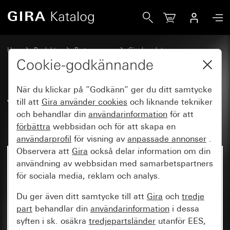
Gira Vippa 2-knappars med pilsymboler
Hem
Produkter
Brytarprogram
Gira kapslat
Kapslad infälld IP44 Gira TX_44
Cookie-godkännande
När du klickar på ”Godkänn” ger du ditt samtycke
Vippa 2-knappars med
till att
Gira använder
cookies
och liknande tekniker
och behandlar din
användarinformation
för att
pilsymboler
förbättra
webbsidan och för att skapa en
användarprofil
för visning av
anpassade annonser
.
Observera att
Gira
också delar information om din
användning av webbsidan med samarbetspartners
för sociala media, reklam och analys.
Du ger även ditt samtycke till att
Gira
och
tredje
part
behandlar din
användarinformation
i dessa
syften i sk. osäkra
tredjepartsländer
utanför EES,