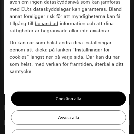
även om ingen dataskyddsnivå som kan jämföras
med EU:s dataskyddslagar kan garanteras. Bland
annat föreligger risk för att myndigheterna kan få
tillgång till
behandlad
information och att dina
rättigheter är begränsade eller inte existerar.
Du kan när som helst ändra dina inställningar
genom att klicka på länken ”Inställningar för
cookies” längst ner på varje sida. Där kan du när
som helst, med verkan för framtiden, återkalla ditt
samtycke.
Nödvändiga
Alla cookies som krävs för att kunna visa
sidan.
Till mediedatabasen
Gira Session
Förbättring av vår webbsida och
Jämföra artiklar
våra utbud
Databehandlingssyfte: