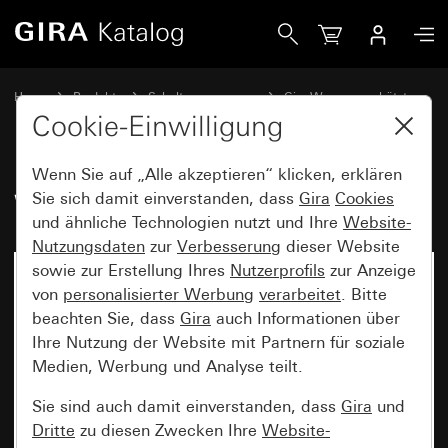
Gira Wippe mit Symbol Tür
Home
Produkte
Schalterprogramme
Gira Wassergeschützt
Wassergeschützt Unterputz IP44 Gira TX_44
Cookie-Einwilligung
Wenn Sie auf „Alle akzeptieren“ klicken, erklären
Wippe mit Symbol Tür
Sie sich damit einverstanden, dass
Gira
Cookies
und ähnliche Technologien nutzt und Ihre
Website-
Nutzungsdaten
zur
Verbesserung
dieser Website
sowie zur Erstellung Ihres
Nutzerprofils
zur Anzeige
von
personalisierter Werbung
verarbeitet
. Bitte
beachten Sie, dass
Gira
auch Informationen über
Ihre Nutzung der Website mit Partnern für soziale
Medien, Werbung und Analyse teilt.
Sie sind auch damit einverstanden, dass
Gira
und
Dritte
zu diesen Zwecken Ihre
Website-