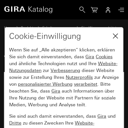
Gira Wippe mit Symbol Klingel
Home
Produkte
Schalterprogramme
Gira Wassergeschützt
Wassergeschützt Unterputz IP44 Gira TX_44
Cookie-Einwilligung
Wenn Sie auf „Alle akzeptieren“ klicken, erklären
Wippe mit Symbol Klingel
Sie sich damit einverstanden, dass
Gira
Cookies
und ähnliche Technologien nutzt und Ihre
Website-
Nutzungsdaten
zur
Verbesserung
dieser Website
sowie zur Erstellung Ihres
Nutzerprofils
zur Anzeige
von
personalisierter Werbung
verarbeitet
. Bitte
beachten Sie, dass
Gira
auch Informationen über
Ihre Nutzung der Website mit Partnern für soziale
Medien, Werbung und Analyse teilt.
Sie sind auch damit einverstanden, dass
Gira
und
Dritte
zu diesen Zwecken Ihre
Website-