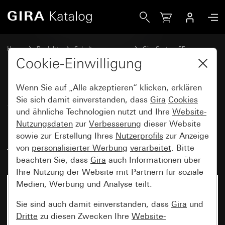
Gira SCHUKO-Doppelsteckdose 16 A 250 V~ mit erhöhtem Be
Home
Produkte
Schalterprogramme
Gira System 55
Steckdosen
Cookie-Einwilligung
Wenn Sie auf „Alle akzeptieren“ klicken, erklären
SCHUKO-Doppelsteckdose
Sie sich damit einverstanden, dass
Gira
Cookies
und ähnliche Technologien nutzt und Ihre
Website-
16 A 250 V~ mit erhöhtem
Nutzungsdaten
zur
Verbesserung
dieser Website
Berührungsschutz (Safety Plus)
sowie zur Erstellung Ihres
Nutzerprofils
zur Anzeige
für Unterputz-Gerätedose 1fach
von
personalisierter Werbung
verarbeitet
. Bitte
beachten Sie, dass
Gira
auch Informationen über
Ihre Nutzung der Website mit Partnern für soziale
Medien, Werbung und Analyse teilt.
Sie sind auch damit einverstanden, dass
Gira
und
Dritte
zu diesen Zwecken Ihre
Website-