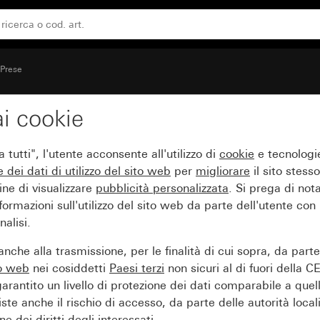
one contro i contatti accidentali (Safety Plus) per scatol
Prese
i cookie
O 16 A 250 V~ con mag
tutti", l'utente acconsente all'utilizzo di
cookie
e tecnologie
identali (Safety Plus) pe
e dei
dati di utilizzo del sito web
per
migliorare
il sito stesso
ine di visualizzare
pubblicità personalizzata
. Si prega di no
ormazioni sull'utilizzo del sito web da parte dell'utente con
alisi.
nche alla trasmissione, per le finalità di cui sopra, da part
to web
nei cosiddetti
Paesi terzi
non sicuri al di fuori della C
arantito un livello di protezione dei dati comparabile a quel
iste anche il rischio di accesso, da parte delle autorità locali
e dei diritti degli interessati.