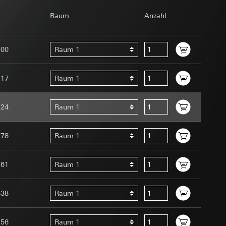
om Betreiber
Raum
Anzahl
100
Raum 1
117
Raum 1
124
Raum 1
e unter
Menschen oder
uration im Rahmen
778
Raum 1
t ein
uf der Website, vom
 eingeben)
 Kopie zu erfragen
761
Raum 1
site, vom Nutzer
hs auf der
538
Raum 1
n Gira Marketing-
256
Raum 1