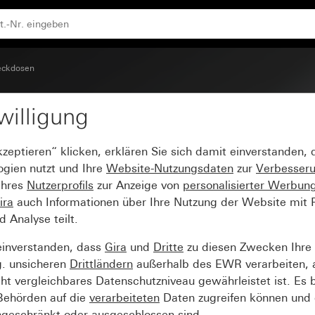
rührungsschutz (Safety Plus) für Unterputz-Gerätedose 1
eckdosen
willigung
dose 16 A 250 V~ mit
kzeptieren“ klicken, erklären Sie sich damit einverstanden,
fety Plus) für Unterput
ogien nutzt und Ihre
Website-Nutzungsdaten
zur
Verbesser
Ihres
Nutzerprofils
zur Anzeige von
personalisierter Werbun
ira
auch Informationen über Ihre Nutzung der Website mit Pa
Analyse teilt.
einverstanden, dass
Gira
und
Dritte
zu diesen Zwecken Ihre
g. unsicheren
Drittländern
außerhalb des EWR verarbeiten, 
t vergleichbares Datenschutzniveau gewährleistet ist. Es b
 Behörden auf die
verarbeiteten
Daten zugreifen können und 
ngeschränkt oder ausgeschlossen sind.