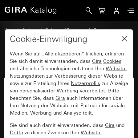
Gira Bluetooth® Wandsender 1fach
Home
Produkte
Technik und Funktionen
Funksysteme
Weitere Funksysteme
Cookie-Einwilligung
Wenn Sie auf „Alle akzeptieren“ klicken, erklären
Bluetooth® Wandsender 1fach
Sie sich damit einverstanden, dass
Gira
Cookies
und ähnliche Technologien nutzt und Ihre
Website-
Nutzungsdaten
zur
Verbesserung
dieser Website
sowie zur Erstellung Ihres
Nutzerprofils
zur Anzeige
von
personalisierter Werbung
verarbeitet
. Bitte
beachten Sie, dass
Gira
auch Informationen über
Ihre Nutzung der Website mit Partnern für soziale
Medien, Werbung und Analyse teilt.
Sie sind auch damit einverstanden, dass
Gira
und
Dritte
zu diesen Zwecken Ihre
Website-