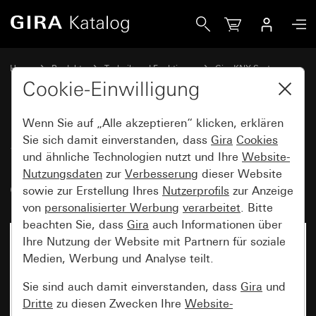
Gira Spannungsversorgung 320 mA mit integrierter Drossel
Home
Produkte
Technik und Funktionen
Gira KNX System
Gira Systemgeräte, Aktoren, Sensoren, Zubehör für KNX
Cookie-Einwilligung
Wenn Sie auf „Alle akzeptieren“ klicken, erklären
Spannungsversorgung 320 mA
Sie sich damit einverstanden, dass
Gira
Cookies
und ähnliche Technologien nutzt und Ihre
Website-
mit integrierter Drossel für Gira
Nutzungsdaten
zur
Verbesserung
dieser Website
One und KNX
sowie zur Erstellung Ihres
Nutzerprofils
zur Anzeige
von
personalisierter Werbung
verarbeitet
. Bitte
beachten Sie, dass
Gira
auch Informationen über
Ihre Nutzung der Website mit Partnern für soziale
Medien, Werbung und Analyse teilt.
Sie sind auch damit einverstanden, dass
Gira
und
Dritte
zu diesen Zwecken Ihre
Website-