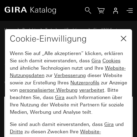
Gira Spannungsversorgung 320 mA mit integrierter Drossel
Home
Produkte
Technik und Funktionen
Gira KNX System
Gira Systemgeräte, Aktoren, Sensoren, Zubehör für KNX
Cookie-Einwilligung
Wenn Sie auf „Alle akzeptieren“ klicken, erklären
Spannungsversorgung 320 mA
Sie sich damit einverstanden, dass
Gira
Cookies
und ähnliche Technologien nutzt und Ihre
Website-
mit integrierter Drossel für Gira
Nutzungsdaten
zur
Verbesserung
dieser Website
One und KNX
sowie zur Erstellung Ihres
Nutzerprofils
zur Anzeige
von
personalisierter Werbung
verarbeitet
. Bitte
beachten Sie, dass
Gira
auch Informationen über
Ihre Nutzung der Website mit Partnern für soziale
Medien, Werbung und Analyse teilt.
Sie sind auch damit einverstanden, dass
Gira
und
Dritte
zu diesen Zwecken Ihre
Website-