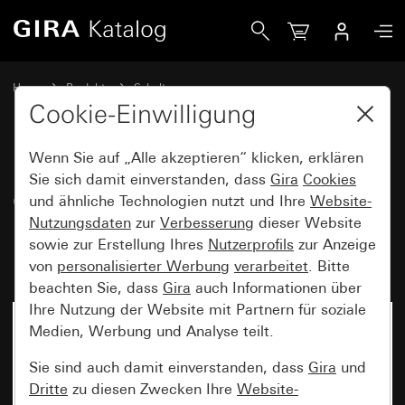
Gira Gira Energiesäule mit 4 Leereinheiten Höhe 1600 mm 
Home
Produkte
Schalterprogramme
Gira Energiesäule und Lichtsäulen
Cookie-Einwilligung
Gira Energiesäule und Lichtsäulen
Wenn Sie auf „Alle akzeptieren“ klicken, erklären
Sie sich damit einverstanden, dass
Gira
Cookies
Gira Energiesäule mit 4
und ähnliche Technologien nutzt und Ihre
Website-
Nutzungsdaten
zur
Verbesserung
dieser Website
Leereinheiten Höhe 1600 mm
sowie zur Erstellung Ihres
Nutzerprofils
zur Anzeige
unbestückt
von
personalisierter Werbung
verarbeitet
. Bitte
beachten Sie, dass
Gira
auch Informationen über
Ihre Nutzung der Website mit Partnern für soziale
Medien, Werbung und Analyse teilt.
Sie sind auch damit einverstanden, dass
Gira
und
Dritte
zu diesen Zwecken Ihre
Website-