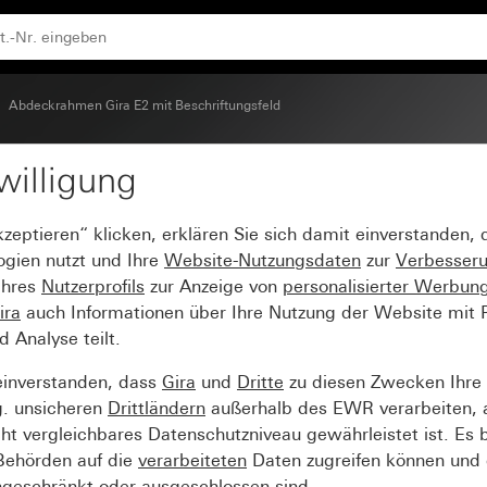
 (lackiert)
Abdeckrahmen Gira E2 mit Beschriftungsfeld
willigung
 mit Beschriftungsfeld 
kzeptieren“ klicken, erklären Sie sich damit einverstanden,
ogien nutzt und Ihre
Website-Nutzungsdaten
zur
Verbesser
Ihres
Nutzerprofils
zur Anzeige von
personalisierter Werbun
ira
auch Informationen über Ihre Nutzung der Website mit Pa
Analyse teilt.
einverstanden, dass
Gira
und
Dritte
zu diesen Zwecken Ihre
g. unsicheren
Drittländern
außerhalb des EWR verarbeiten, 
t vergleichbares Datenschutzniveau gewährleistet ist. Es b
 Behörden auf die
verarbeiteten
Daten zugreifen können und 
ngeschränkt oder ausgeschlossen sind.