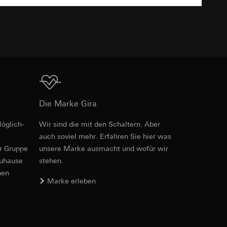
TXT
er. Im Hinblick auf
n wir auf deren
Download
 Kopie zu erfragen
Die Marke Gira
öglich­
Wir sind die mit den Schaltern. Aber
PDF
, 600.29 KB
sung. Google Ads
auch soviel mehr. Erfahren Sie hier was
formen, in
er Gruppe
unsere Marke aus­macht und wofür wir
ärmebild erstellen.
von Werbekampagnen
zuhause
stehen.
, wie tief sie
nen
sucht, Datum und
Marke erleben
andort
Download