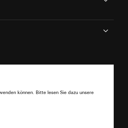
e unter
Dichtungsset IP44, Aufputz-Gehäuse flache
 Kopie zu erfragen
se.
 Kopie zu erfragen
PDF
rwenden können. Bitte lesen Sie dazu unsere
onen zur Schaltung
uf der Website, vom
Download
Referrer-URL sowie
site, vom Nutzer
hs auf der