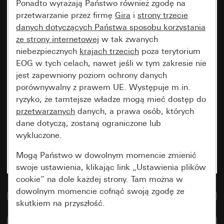
Ponadto wyrażają Państwo również zgodę na
przetwarzanie przez firmę
Gira
i
strony trzecie
danych dotyczących Państwa sposobu korzystania
ze strony internetowej
w tak zwanych
niebezpiecznych
krajach trzecich
poza terytorium
EOG w tych celach, nawet jeśli w tym zakresie nie
jest zapewniony poziom ochrony danych
porównywalny z prawem UE. Występuje m.in.
ryzyko, że tamtejsze władze mogą mieć dostęp do
przetwarzanych
danych, a prawa osób, których
dane dotyczą, zostaną ograniczone lub
wykluczone.
Mogą Państwo w dowolnym momencie zmienić
swoje ustawienia, klikając link „Ustawienia plików
cookie” na dole każdej strony. Tam można w
dowolnym momencie cofnąć swoją zgodę ze
Do bazy danych multimedialnych
skutkiem na przyszłość.
Porównaj artykuły