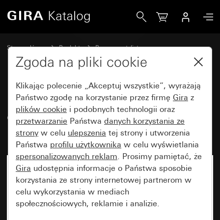
Gira Ramka Gira E2 z polem opisowym szary matowy (laki
Strona główna
Produkty
Programy stylistyczne
Gira E2 (System 55)
Ramka Gira E2 z polem opisowym
Zgoda na pliki cookie
Klikając polecenie „Akceptuj wszystkie”, wyrażają
Ramka Gira E2 z polem
Państwo zgodę na korzystanie przez firmę
Gira
z
plików cookie
i podobnych technologii oraz
opisowym szary matowy
przetwarzanie
Państwa
danych korzystania ze
(lakierowany)
strony
w celu
ulepszenia
tej strony i utworzenia
Państwa
profilu użytkownika
w celu wyświetlania
spersonalizowanych reklam
. Prosimy pamiętać, że
Gira
udostępnia informacje o Państwa sposobie
korzystania ze strony internetowej partnerom w
celu wykorzystania w mediach
społecznościowych, reklamie i analizie.