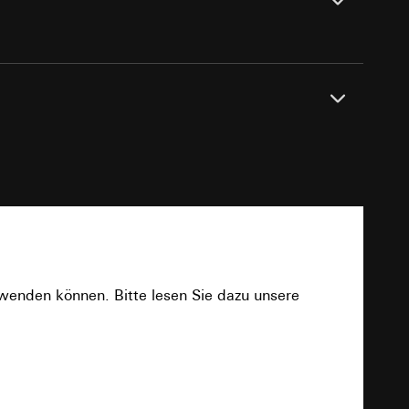
e unter
Dichtungsset IP44, Aufputz-Gehäuse flache
 Kopie zu erfragen
se.
 Kopie zu erfragen
PDF
rwenden können. Bitte lesen Sie dazu unsere
onen zur Schaltung
uf der Website, vom
Download
Referrer-URL sowie
site, vom Nutzer
hs auf der