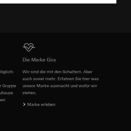
TXT
er. Im Hinblick auf
n wir auf deren
Download
 Kopie zu erfragen
Die Marke Gira
öglich­
Wir sind die mit den Schaltern. Aber
PDF
, 600.29 KB
sung. Google Ads
auch soviel mehr. Erfahren Sie hier was
formen, in
er Gruppe
unsere Marke aus­macht und wofür wir
ärmebild erstellen.
von Werbekampagnen
zuhause
stehen.
, wie tief sie
nen
sucht, Datum und
Marke erleben
andort
Download