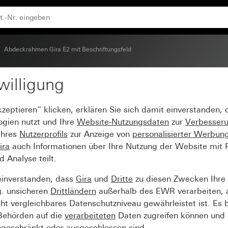
 (lackiert)
Abdeckrahmen Gira E2 mit Beschriftungsfeld
willigung
 mit Beschriftungsfeld 
kzeptieren“ klicken, erklären Sie sich damit einverstanden,
ogien nutzt und Ihre
Website-Nutzungsdaten
zur
Verbesser
Ihres
Nutzerprofils
zur Anzeige von
personalisierter Werbun
ira
auch Informationen über Ihre Nutzung der Website mit Pa
Analyse teilt.
einverstanden, dass
Gira
und
Dritte
zu diesen Zwecken Ihre
g. unsicheren
Drittländern
außerhalb des EWR verarbeiten, 
t vergleichbares Datenschutzniveau gewährleistet ist. Es b
 Behörden auf die
verarbeiteten
Daten zugreifen können und 
ngeschränkt oder ausgeschlossen sind.