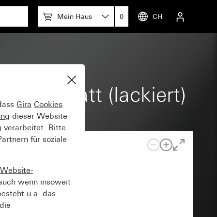
Mein Haus
0
CH
Grau matt (lackiert)
 dass
Gira
Cookies
ung
dieser Website
g
verarbeitet
. Bitte
rtnern für soziale
Website-
auch wenn insoweit
esteht u.a. das
die