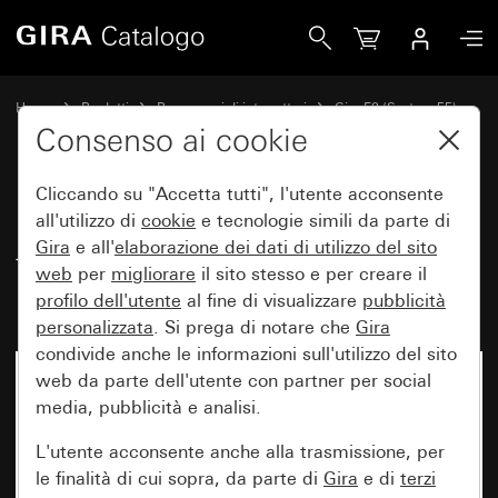
Gira Placca Gira E2 con campo per targhetta grigio opaco (
Home
Prodotti
Programmi di interruttori
Gira E2 (System 55)
Placca Gira E2 con campo per targhetta
Consenso ai cookie
Cliccando su "Accetta tutti", l'utente acconsente
Placca Gira E2 con campo per
all'utilizzo di
cookie
e tecnologie simili da parte di
Gira
e all'
elaborazione dei
dati di utilizzo del sito
targhetta grigio opaco
web
per
migliorare
il sito stesso e per creare il
(verniciato)
profilo dell'utente
al fine di visualizzare
pubblicità
personalizzata
. Si prega di notare che
Gira
condivide anche le informazioni sull'utilizzo del sito
web da parte dell'utente con partner per social
media, pubblicità e analisi.
L'utente acconsente anche alla trasmissione, per
le finalità di cui sopra, da parte di
Gira
e di
terzi