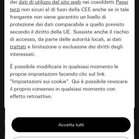
dei
dati di utilizzo del sito web
nei cosiddetti
Paesi
terzi
non sicuri al di fuori della CEE anche se in tale
frangente non viene garantito un livello di
protezione dei dati comparabile a quello previsto
secondo il diritto della UE. Sussiste anche il rischio
di accesso, da parte delle autorità locali, ai dati
trattati
e limitazione o esclusione dei diritti degli
interessati.
È possibile modificare in qualsiasi momento le
proprie impostazioni facendo clic sul link
"Impostazioni sui cookie". Qui è possibile revocare
il proprio consenso in qualsiasi momento con
effetto retroattivo.
Essenziali
Vai alla banca dati multimediale
Tutti i cookie necessari per poter mostrare la
pagina.
Confronta articoli