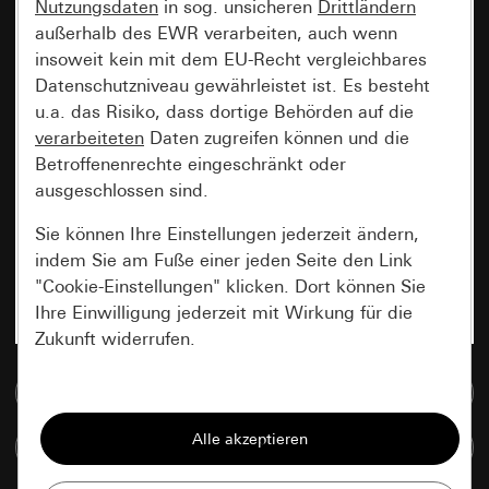
Nutzungsdaten
in sog. unsicheren
Drittländern
außerhalb des EWR verarbeiten, auch wenn
insoweit kein mit dem EU-Recht vergleichbares
Datenschutzniveau gewährleistet ist. Es besteht
u.a. das Risiko, dass dortige Behörden auf die
verarbeiteten
Daten zugreifen können und die
Betroffenenrechte eingeschränkt oder
ausgeschlossen sind.
Sie können Ihre Einstellungen jederzeit ändern,
indem Sie am Fuße einer jeden Seite den Link
"Cookie-Einstellungen" klicken. Dort können Sie
Ihre Einwilligung jederzeit mit Wirkung für die
Zukunft widerrufen.
Zur Mediadatenbank
Essenziell
Alle Cookies, die wir benötigen um Ihnen die
Artikel vergleichen
Seite anzeigen zu können.