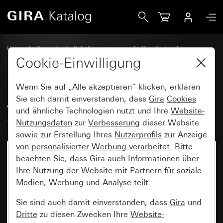
Gira Abdeckung mit Knebel für 3-Stufenschalter Nullstellun
Home
Produkte
Schalterprogramme
Gira System 55
Schalten und Tasten
Cookie-Einwilligung
Wenn Sie auf „Alle akzeptieren“ klicken, erklären
Abdeckung mit Knebel für 3-
Sie sich damit einverstanden, dass
Gira
Cookies
und ähnliche Technologien nutzt und Ihre
Website-
Stufenschalter Nullstellung
Nutzungsdaten
zur
Verbesserung
dieser Website
sowie zur Erstellung Ihres
Nutzerprofils
zur Anzeige
von
personalisierter Werbung
verarbeitet
. Bitte
beachten Sie, dass
Gira
auch Informationen über
Ihre Nutzung der Website mit Partnern für soziale
Medien, Werbung und Analyse teilt.
Sie sind auch damit einverstanden, dass
Gira
und
Dritte
zu diesen Zwecken Ihre
Website-