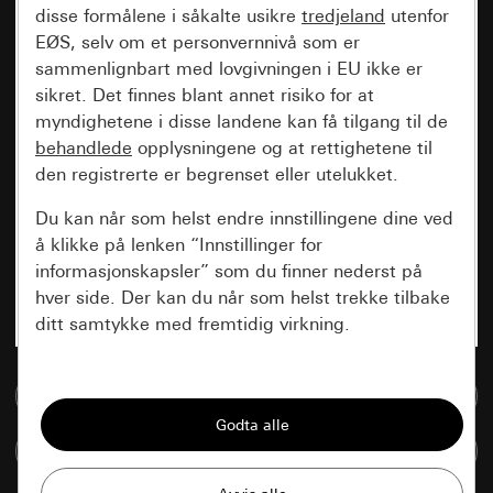
disse formålene i såkalte usikre
tredjeland
utenfor
EØS, selv om et personvernnivå som er
sammenlignbart med lovgivningen i EU ikke er
sikret. Det finnes blant annet risiko for at
myndighetene i disse landene kan få tilgang til de
behandlede
opplysningene og at rettighetene til
den registrerte er begrenset eller utelukket.
Du kan når som helst endre innstillingene dine ved
å klikke på lenken “Innstillinger for
informasjonskapsler” som du finner nederst på
hver side. Der kan du når som helst trekke tilbake
ditt samtykke med fremtidig virkning.
Vesentlige
Til mediadatabase
Alle informasjonskapslene vi trenger for å
kunne vise deg siden.
Sammenlign artikkel