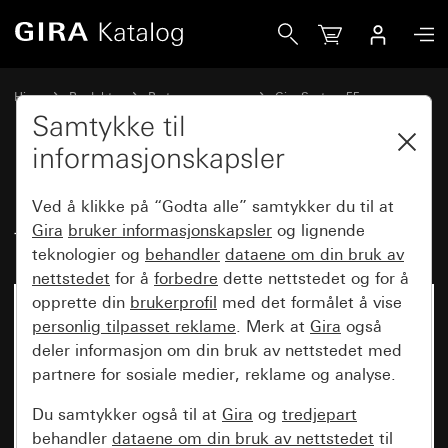
Gira Deksel med dreieknapp for 3-trinnsbryter Nullstilling
Hjem
Produkter
Bryterprogrammer
Gira System 55
Kobling og trykking
Samtykke til
informasjonskapsler
Deksel med dreieknapp for 3-
Ved å klikke på “Godta alle” samtykker du til at
trinnsbryter Nullstilling
Gira
bruker informasjonskapsler
og lignende
teknologier og
behandler
dataene om din bruk av
nettstedet
for å
forbedre
dette nettstedet og for å
opprette din
brukerprofil
med det formålet å vise
personlig tilpasset reklame
. Merk at
Gira
også
deler informasjon om din bruk av nettstedet med
partnere for sosiale medier, reklame og analyse.
Du samtykker også til at
Gira
og
tredjepart
behandler
dataene om din bruk av nettstedet
til