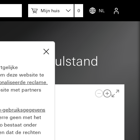
Mijn huis
0
NL
akelaar Nulstand
tgelijke
m deze website te
onaliseerde reclame.
site met partners
e-gebruiksgegevens
verre geen met het
o bestaat onder
n dat de rechten