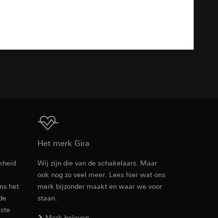
n taken
Download
TXT
opie aan te vragen
opie aan te vragen
Download
Het merk Gira
kheid
Wij zijn die van de schakelaars. Maar
deze informatie
)
ook nog zo veel meer. Lees hier wat ons
ebsitebezoeker op
errer-URL en
ens het
merk bijzonder maakt en waar we voor
 de
staan.
sitebezoeker op de
reffende website,
este
Merk beleven