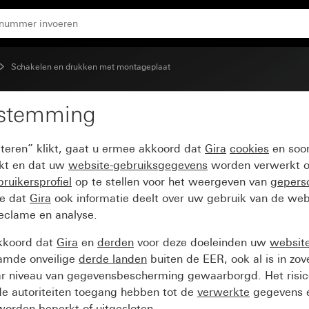
lstand
Schakelen en drukken met montageplaat
estemming
knop voor 3-standensch
pteren” klikt, gaat u ermee akkoord dat
Gira
cookies
en soor
ikt en dat uw
website-gebruiksgegevens
worden verwerkt o
ruikersprofiel
op te stellen voor het weergeven van
gepers
ee dat
Gira
ook informatie deelt over uw gebruik van de web
reclame en analyse.
kkoord dat
Gira
en
derden
voor deze doeleinden uw
websit
amde onveilige
derde landen
buiten de EER, ook al is in zo
ar niveau van gegevensbescherming gewaarborgd. Het risic
e autoriteiten toegang hebben tot de
verwerkte
gegevens e
orden beperkt of uitgesloten.