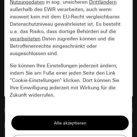
Nutzungsdaten
in sog. unsicheren
Drittländern
außerhalb des EWR verarbeiten, auch wenn
insoweit kein mit dem EU-Recht vergleichbares
Datenschutzniveau gewährleistet ist. Es besteht
u.a. das Risiko, dass dortige Behörden auf die
verarbeiteten
Daten zugreifen können und die
Betroffenenrechte eingeschränkt oder
ausgeschlossen sind.
Sie können Ihre Einstellungen jederzeit ändern,
indem Sie am Fuße einer jeden Seite den Link
"Cookie-Einstellungen" klicken. Dort können Sie
Ihre Einwilligung jederzeit mit Wirkung für die
Zukunft widerrufen.
Zur Mediadatenbank
Essenziell
Alle Cookies, die wir benötigen um Ihnen die
Artikel vergleichen
Seite anzeigen zu können.