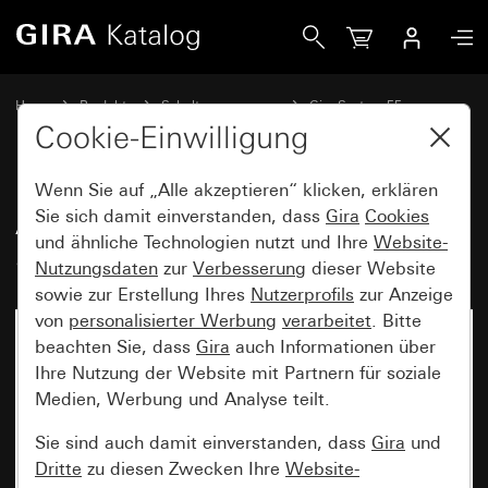
Gira Abdeckung mit Knebel für 3-Stufenschalter Nullstellun
Home
Produkte
Schalterprogramme
Gira System 55
Schalten und Tasten
Cookie-Einwilligung
Wenn Sie auf „Alle akzeptieren“ klicken, erklären
Abdeckung mit Knebel für 3-
Sie sich damit einverstanden, dass
Gira
Cookies
und ähnliche Technologien nutzt und Ihre
Website-
Stufenschalter Nullstellung
Nutzungsdaten
zur
Verbesserung
dieser Website
sowie zur Erstellung Ihres
Nutzerprofils
zur Anzeige
von
personalisierter Werbung
verarbeitet
. Bitte
beachten Sie, dass
Gira
auch Informationen über
Ihre Nutzung der Website mit Partnern für soziale
Medien, Werbung und Analyse teilt.
Sie sind auch damit einverstanden, dass
Gira
und
Dritte
zu diesen Zwecken Ihre
Website-