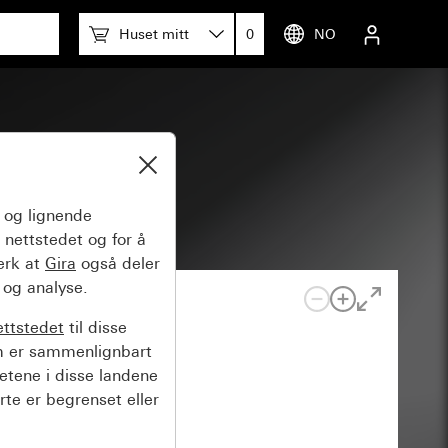
Huset mitt
0
NO
stilling
og lignende
 nettstedet og for å
erk at
Gira
også deler
 og analyse.
ettstedet
til disse
m er sammenlignbart
hetene i disse landene
rte er begrenset eller