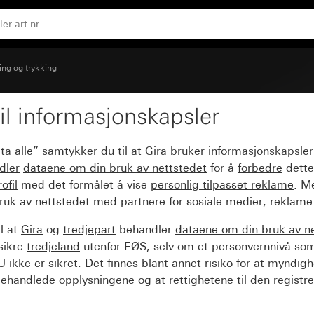
ing og trykking
il informasjonskapsler
 for 3-trinnsbryter Null
ta alle” samtykker du til at
Gira
bruker informasjonskapsler
dler
dataene om din bruk av nettstedet
for å
forbedre
dette
ofil
med det formålet å vise
personlig tilpasset reklame
. M
ruk av nettstedet med partnere for sosiale medier, reklame
l at
Gira
og
tredjepart
behandler
dataene om din bruk av n
sikre
tredjeland
utenfor EØS, selv om et personvernnivå so
 ikke er sikret. Det finnes blant annet risiko for at myndig
ehandlede
opplysningene og at rettighetene til den registre