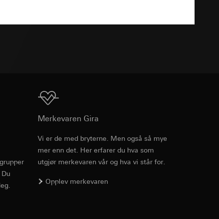
v effekten av
ato og klokkeslett
mmunikasjon og
TXT
ernforordningen
mmunikasjon og
ernforordningen
Nedlasting
Merkevaren Gira
Vi er de med bryterne. Men også så mye
suler, kopi kan
suler, kopi kan
mer enn det. Her erfarer du hva som
av a i
av a i
rgrupper
utgjør merkevaren vår og hva vi står for.
. Du
Opplev merkevaren
eg.