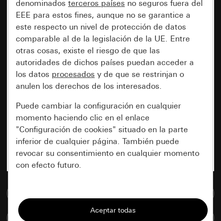
denominados
terceros países
no seguros fuera del
EEE para estos fines, aunque no se garantice a
este respecto un nivel de protección de datos
comparable al de la legislación de la UE. Entre
otras cosas, existe el riesgo de que las
autoridades de dichos países puedan acceder a
los datos
procesados
y de que se restrinjan o
anulen los derechos de los interesados.
Puede cambiar la configuración en cualquier
momento haciendo clic en el enlace
"Configuración de cookies" situado en la parte
inferior de cualquier página. También puede
revocar su consentimiento en cualquier momento
con efecto futuro.
Esenciales
Ir a la base de datos de medios
Todas las cookies que necesitamos para
Comparar artículos
poder mostrarle la página.