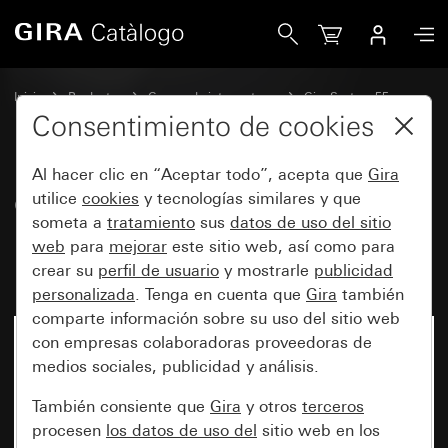
Gira Cubierta con interruptor giratorio para selector de 3 p
Inicio
Productos
Gamas de interruptores
Gira System 55
Conmutación y pulsación
Consentimiento de cookies
Al hacer clic en “Aceptar todo”, acepta que
Gira
Cubierta con interruptor giratorio
utilice
cookies
y tecnologías similares y que
someta a
tratamiento
sus
datos de uso del sitio
para selector de 3 posiciones
web
para
mejorar
este sitio web, así como para
Posición cero
crear su
perfil de usuario
y mostrarle
publicidad
personalizada
. Tenga en cuenta que
Gira
también
comparte información sobre su uso del sitio web
con empresas colaboradoras proveedoras de
medios sociales, publicidad y análisis.
También consiente que
Gira
y otros
terceros
procesen
los datos de uso del
sitio web en los