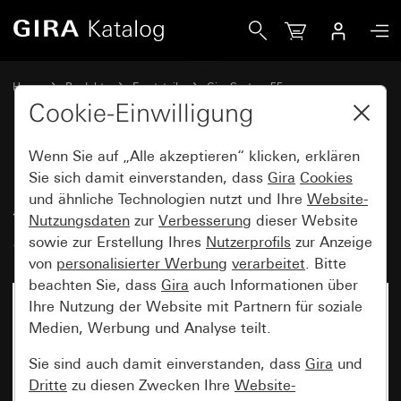
Gira Knebel für Jalousieschalter bzw. -taster und Zeitschal
Home
Produkte
Ersatzteile
Gira System 55
Jalousiesteuerung
Cookie-Einwilligung
Wenn Sie auf „Alle akzeptieren“ klicken, erklären
Knebel für Jalousieschalter bzw.
Sie sich damit einverstanden, dass
Gira
Cookies
und ähnliche Technologien nutzt und Ihre
Website-
-taster und Zeitschalter
Nutzungsdaten
zur
Verbesserung
dieser Website
System 55
sowie zur Erstellung Ihres
Nutzerprofils
zur Anzeige
von
personalisierter Werbung
verarbeitet
. Bitte
beachten Sie, dass
Gira
auch Informationen über
Ihre Nutzung der Website mit Partnern für soziale
Medien, Werbung und Analyse teilt.
Sie sind auch damit einverstanden, dass
Gira
und
Dritte
zu diesen Zwecken Ihre
Website-