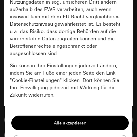
Nutzungsdaten
in sog. unsicheren
Drittländern
außerhalb des EWR verarbeiten, auch wenn
insoweit kein mit dem EU-Recht vergleichbares
Datenschutzniveau gewährleistet ist. Es besteht
u.a. das Risiko, dass dortige Behörden auf die
verarbeiteten
Daten zugreifen können und die
Betroffenenrechte eingeschränkt oder
ausgeschlossen sind.
Sie können Ihre Einstellungen jederzeit ändern,
indem Sie am Fuße einer jeden Seite den Link
"Cookie-Einstellungen" klicken. Dort können Sie
Ihre Einwilligung jederzeit mit Wirkung für die
Zukunft widerrufen.
Essenziell
Zur Mediadatenbank
Alle Cookies, die wir benötigen um Ihnen die
Seite anzeigen zu können.
Artikel vergleichen