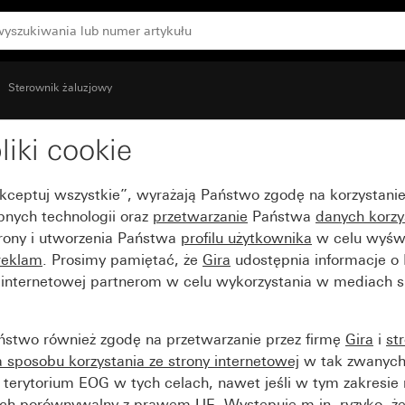
yłącznika czasowego System 55
Sterownik żaluzjowy
liki cookie
ka lub przycisku żaluzj
Akceptuj wszystkie”, wyrażają Państwo zgodę na korzystani
55
bnych technologii oraz
przetwarzanie
Państwa
danych korzy
trony i utworzenia Państwa
profilu użytkownika
w celu wyświ
reklam
. Prosimy pamiętać, że
Gira
udostępnia informacje o
y internetowej partnerom w celu wykorzystania w mediach 
ństwo również zgodę na przetwarzanie przez firmę
Gira
i
st
sposobu korzystania ze strony internetowej
w tak zwanych
terytorium EOG w tych celach, nawet jeśli w tym zakresie 
ch porównywalny z prawem UE. Występuje m.in. ryzyko, że