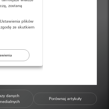
czą, zostaną
Ustawienia plików
 zgodę ze skutkiem
rony
zonych przez
azy danych
Porównaj artykuły
medialnych
ządzenie końcowe
e produkty.
użytkownika,
es pocztowy i adres