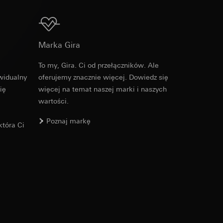
Do pobrania
Marka Gira
u kampanii
ata i godzina
To my, Gira. Ci od przełączników. Ale
zacja geograficzna
widualny
oferujemy znacznie więcej. Dowiedz się
osobowych i
ię
więcej na temat naszej marki i naszych
osobowych i
wartości.
Poznaj markę
tóra Ci
 można znaleźć na
wiający wyjątki:
nym w punkcie 1,
wiający wyjątki:
nym w punkcie 1,