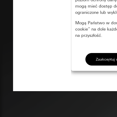
mogą mieć dostęp 
ograniczone lub wykl
Mogą Państwo w dowo
cookie” na dole każ
na przyszłość.
Podstawowe 
Wszystkie pliki coo
Gira Session
Poprawa dzia
Cele przetwarzania
Zastosowanie plików
Strona klientów 
internetowej oraz of
Strona klientów 
użytkowników
Matomo
Marketing
Kategorie danych 
Cele przetwarzania
Strona klientów 
Aby być w stanie r
Kategorie danych 
Strona klientów