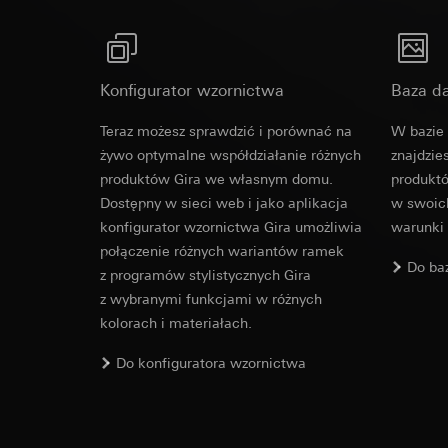
prywatności w t
Okres ważności pli
Okres ważności pli
Art. 6 ust. 1 lit.
Realizowany uzas
Pinterest Ta
Google Tag 
Konfigurator wzornictwa
Baza d
Odbiorcy:
Działy we
Cele przetwarzania
Cele przetwarzania
Przekazywanie do k
Kategorie danych 
Kategorie danych 
Teraz możesz sprawdzić i porównać na
W bazie 
Okres ważności pli
odwiedzin, informacj
Podstawa prawna i 
żywo optymalne współdziałanie różnych
znajdzie
Podstawa prawna i 
Stosowanie usług
produktów Gira we własnym domu.
produktó
Stosowanie usług
prywatności w t
Dostępny w sieci web i jako aplikacja
w swoich
prywatności w t
Dalsze przetwarz
konfigurator wzornictwa Gira umożliwia
warunki
Dalsze przetwarz
Odbiorcy:
połączenie różnych wariantów ramek
Odbiorcy:
Działy wewnętrzn
Do ba
z programów stylistycznych Gira
Działy wewnętrzn
Google Ireland L
z wybranymi funkcjami w różnych
Pinterest, Inc. (
Informacje na t
kolorach i materiałach.
stronie https://b
Przekazywanie do k
Kraj trzeci: USA
Przekazywanie do k
Do konfiguratora wzornictwa
Decyzja stwierd
Kraj trzeci: USA
Standardowe kla
Decyzja stwierd
zgoda zgodnie z a
Standardowe kla
zgoda zgodnie z a