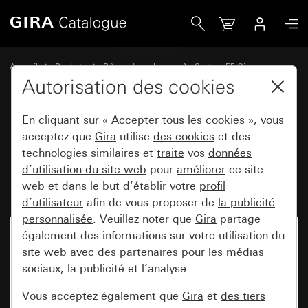
Gira Manette pour interrupteur ou bouton-poussoir de store
Accueil
Produits
Pièces de rechange
System 55 Gira
Commande de store
Autorisation des cookies
En cliquant sur « Accepter tous les cookies », vous
Manette pour interrupteur ou
acceptez que
Gira
utilise
des cookies
et des
technologies similaires et
traite
vos
données
bouton-poussoir de store et
d’utilisation du site web
pour
améliorer
ce site
minuterie System 55
web et dans le but d’établir votre
profil
d’utilisateur
afin de vous proposer de
la publicité
personnalisée
. Veuillez noter que
Gira
partage
également des informations sur votre utilisation du
site web avec des partenaires pour les médias
sociaux, la publicité et l’analyse.
Vous acceptez également que
Gira
et
des tiers