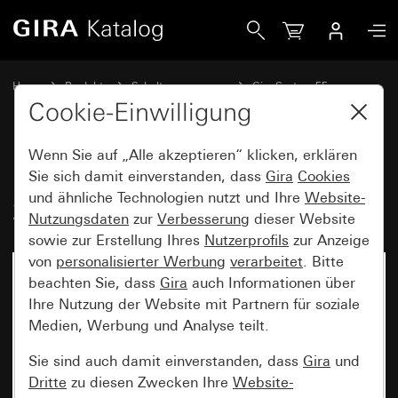
Gira LED-Orientierungsleuchte 230 V~ Weiß System 55
Home
Produkte
Schalterprogramme
Gira System 55
Orientierungsbeleuchtung
Cookie-Einwilligung
Wenn Sie auf „Alle akzeptieren“ klicken, erklären
LED-Orientierungsleuchte
Sie sich damit einverstanden, dass
Gira
Cookies
und ähnliche Technologien nutzt und Ihre
Website-
230 V~ Weiß System 55
Nutzungsdaten
zur
Verbesserung
dieser Website
sowie zur Erstellung Ihres
Nutzerprofils
zur Anzeige
von
personalisierter Werbung
verarbeitet
. Bitte
beachten Sie, dass
Gira
auch Informationen über
Ihre Nutzung der Website mit Partnern für soziale
Medien, Werbung und Analyse teilt.
Sie sind auch damit einverstanden, dass
Gira
und
Dritte
zu diesen Zwecken Ihre
Website-