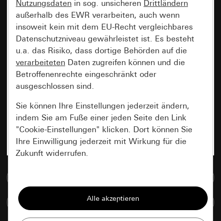
Nutzungsdaten
in sog. unsicheren
Drittländern
außerhalb des EWR verarbeiten, auch wenn
insoweit kein mit dem EU-Recht vergleichbares
Datenschutzniveau gewährleistet ist. Es besteht
u.a. das Risiko, dass dortige Behörden auf die
verarbeiteten
Daten zugreifen können und die
Betroffenenrechte eingeschränkt oder
ausgeschlossen sind.
Sie können Ihre Einstellungen jederzeit ändern,
indem Sie am Fuße einer jeden Seite den Link
"Cookie-Einstellungen" klicken. Dort können Sie
Ihre Einwilligung jederzeit mit Wirkung für die
Zukunft widerrufen.
Zur Mediadatenbank
Essenziell
Alle Cookies, die wir benötigen um Ihnen die
Artikel vergleichen
Seite anzeigen zu können.