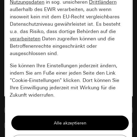
Nutzungsdaten
in sog. unsicheren
Drittländern
außerhalb des EWR verarbeiten, auch wenn
insoweit kein mit dem EU-Recht vergleichbares
Datenschutzniveau gewährleistet ist. Es besteht
u.a. das Risiko, dass dortige Behörden auf die
verarbeiteten
Daten zugreifen können und die
Betroffenenrechte eingeschränkt oder
ausgeschlossen sind.
Sie können Ihre Einstellungen jederzeit ändern,
indem Sie am Fuße einer jeden Seite den Link
"Cookie-Einstellungen" klicken. Dort können Sie
Ihre Einwilligung jederzeit mit Wirkung für die
Zukunft widerrufen.
Zur Mediadatenbank
Essenziell
Alle Cookies, die wir benötigen um Ihnen die
Artikel vergleichen
Seite anzeigen zu können.