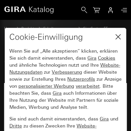
Gira System 3000 Bedienaufsatz Memory Pfeilsymbole Sys
Home
Produkte
Schalterprogramme
Gira System 55
Schalten und Tasten
Cookie-Einwilligung
Wenn Sie auf „Alle akzeptieren“ klicken, erklären
System 3000 Bedienaufsatz
Sie sich damit einverstanden, dass
Gira
Cookies
und ähnliche Technologien nutzt und Ihre
Website-
Memory Pfeilsymbole System 55
Nutzungsdaten
zur
Verbesserung
dieser Website
sowie zur Erstellung Ihres
Nutzerprofils
zur Anzeige
von
personalisierter Werbung
verarbeitet
. Bitte
beachten Sie, dass
Gira
auch Informationen über
Ihre Nutzung der Website mit Partnern für soziale
Medien, Werbung und Analyse teilt.
Sie sind auch damit einverstanden, dass
Gira
und
Dritte
zu diesen Zwecken Ihre
Website-