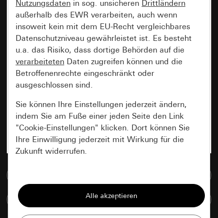
Nutzungsdaten
in sog. unsicheren
Drittländern
außerhalb des EWR verarbeiten, auch wenn
insoweit kein mit dem EU-Recht vergleichbares
Datenschutzniveau gewährleistet ist. Es besteht
u.a. das Risiko, dass dortige Behörden auf die
verarbeiteten
Daten zugreifen können und die
Betroffenenrechte eingeschränkt oder
ausgeschlossen sind.
Sie können Ihre Einstellungen jederzeit ändern,
indem Sie am Fuße einer jeden Seite den Link
"Cookie-Einstellungen" klicken. Dort können Sie
Ihre Einwilligung jederzeit mit Wirkung für die
Zukunft widerrufen.
Zur Mediadatenbank
Essenziell
Alle Cookies, die wir benötigen um Ihnen die
Artikel vergleichen
Seite anzeigen zu können.