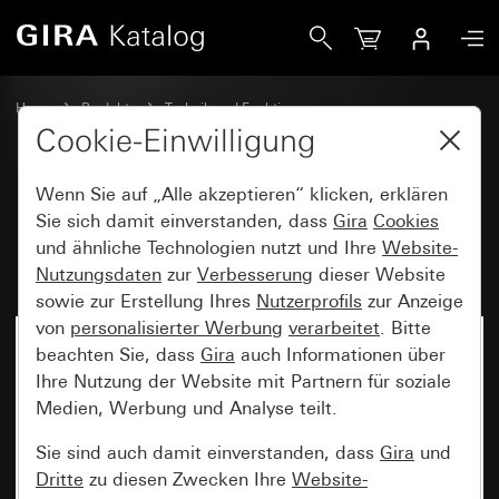
Gira RF Multi Bedienaufsatz 2fach für KNX
Home
Produkte
Technik und Funktionen
System 3000, DALI, sonstige Elektronik
Gira System 3000
Cookie-Einwilligung
Wenn Sie auf „Alle akzeptieren“ klicken, erklären
RF Multi Bedienaufsatz 2fach für
Sie sich damit einverstanden, dass
Gira
Cookies
und ähnliche Technologien nutzt und Ihre
Website-
KNX
Nutzungsdaten
zur
Verbesserung
dieser Website
sowie zur Erstellung Ihres
Nutzerprofils
zur Anzeige
von
personalisierter Werbung
verarbeitet
. Bitte
beachten Sie, dass
Gira
auch Informationen über
Ihre Nutzung der Website mit Partnern für soziale
Medien, Werbung und Analyse teilt.
Sie sind auch damit einverstanden, dass
Gira
und
Dritte
zu diesen Zwecken Ihre
Website-