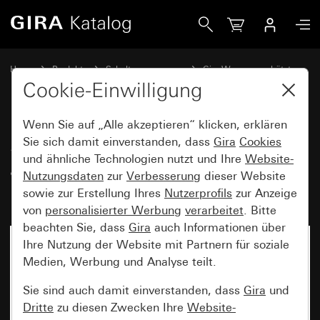
Gira Schlüsseltaster 10 A 250 V~ für alle DIN-Profilhalbzylin
Home
Produkte
Schalterprogramme
Gira Wassergeschützt
Gira Wassergeschützt Aufputz IP44
Cookie-Einwilligung
Wenn Sie auf „Alle akzeptieren“ klicken, erklären
Schlüsseltaster 10 A 250 V~ für
Sie sich damit einverstanden, dass
Gira
Cookies
und ähnliche Technologien nutzt und Ihre
Website-
alle DIN-Profilhalbzylinder Taster
Nutzungsdaten
zur
Verbesserung
dieser Website
1-polig
sowie zur Erstellung Ihres
Nutzerprofils
zur Anzeige
von
personalisierter Werbung
verarbeitet
. Bitte
beachten Sie, dass
Gira
auch Informationen über
Ihre Nutzung der Website mit Partnern für soziale
Medien, Werbung und Analyse teilt.
Sie sind auch damit einverstanden, dass
Gira
und
Dritte
zu diesen Zwecken Ihre
Website-