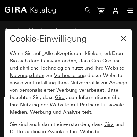
Gira Einsatz Schlüsselschalter 10 A 250 V~ für alle DIN-Profi
Home
Produkte
Technik und Funktionen
Unterputz-Einsätze, Zubehör
Weitere Schalter und Taster
Cookie-Einwilligung
Wenn Sie auf „Alle akzeptieren“ klicken, erklären
Einsatz Schlüsselschalter
Sie sich damit einverstanden, dass
Gira
Cookies
und ähnliche Technologien nutzt und Ihre
Website-
10 A 250 V~ für alle DIN-
Nutzungsdaten
zur
Verbesserung
dieser Website
Profilhalbzylinder
sowie zur Erstellung Ihres
Nutzerprofils
zur Anzeige
von
personalisierter Werbung
verarbeitet
. Bitte
beachten Sie, dass
Gira
auch Informationen über
Ihre Nutzung der Website mit Partnern für soziale
Medien, Werbung und Analyse teilt.
Sie sind auch damit einverstanden, dass
Gira
und
Dritte
zu diesen Zwecken Ihre
Website-