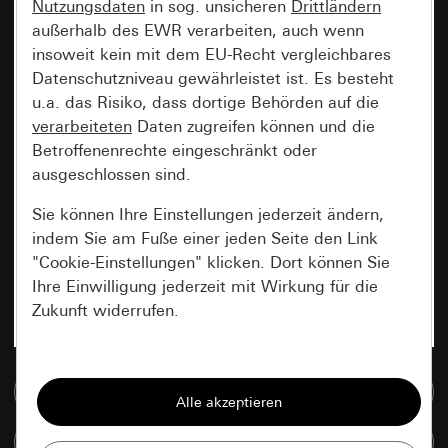
Nutzungsdaten
in sog. unsicheren
Drittländern
außerhalb des EWR verarbeiten, auch wenn
insoweit kein mit dem EU-Recht vergleichbares
Datenschutzniveau gewährleistet ist. Es besteht
u.a. das Risiko, dass dortige Behörden auf die
verarbeiteten
Daten zugreifen können und die
Betroffenenrechte eingeschränkt oder
ausgeschlossen sind.
Sie können Ihre Einstellungen jederzeit ändern,
indem Sie am Fuße einer jeden Seite den Link
"Cookie-Einstellungen" klicken. Dort können Sie
Ihre Einwilligung jederzeit mit Wirkung für die
Zukunft widerrufen.
Essenziell
Zur Mediadatenbank
Alle Cookies, die wir benötigen um Ihnen die
Seite anzeigen zu können.
Artikel vergleichen