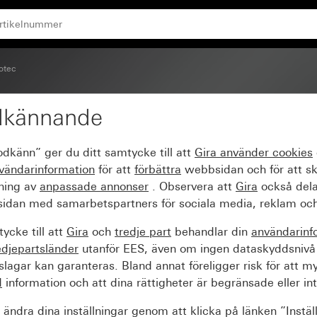
otec
dkännande
rrkontroll
odkänn” ger du ditt samtycke till att
Gira använder
cookies
vändarinformation
för att
förbättra
webbsidan och för att s
sning av
anpassade annonser
. Observera att
Gira
också dela
idan med samarbetspartners för sociala media, reklam och
ycke till att
Gira
och
tredje part
behandlar din
användarinf
edjepartsländer
utanför EES, även om ingen dataskyddsnivå
agar kan garanteras. Bland annat föreligger risk för att m
d
information och att dina rättigheter är begränsade eller int
ändra dina inställningar genom att klicka på länken ”Instäl