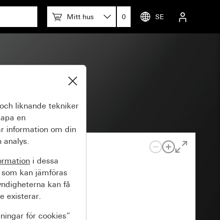
Mitt hus
0
SE
och liknande tekniker
kapa en
r information om din
 analys.
ormation
i dessa
 som kan jämföras
yndigheterna kan få
e existerar.
lningar för cookies”