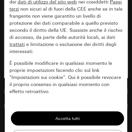
dei
dati di utilizzo del sito web
nei cosiddetti
Paesi
terzi
non sicuri al di fuori della CEE anche se in tale
frangente non viene garantito un livello di
protezione dei dati comparabile a quello previsto
secondo il diritto della UE. Sussiste anche il rischio
di accesso, da parte delle autorità locali, ai dati
trattati
e limitazione o esclusione dei diritti degli
interessati.
È possibile modificare in qualsiasi momento le
proprie impostazioni facendo clic sul link
"Impostazioni sui cookie". Qui è possibile revocare
il proprio consenso in qualsiasi momento con
Vai alla banca dati multimediale
effetto retroattivo.
Confronta articoli
Essenziali
Tutti i cookie necessari per poter mostrare la
pagina.