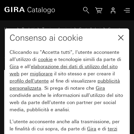
Gira Sensotec LED con telecomando
Home
Prodotti
Tecnica e funzioni
Controllo luci
Sensotec
Consenso ai cookie
Cliccando su "Accetta tutti", l'utente acconsente
Sensotec LED con telecomando
all'utilizzo di
cookie
e tecnologie simili da parte di
Gira
e all'
elaborazione dei
dati di utilizzo del sito
web
per
migliorare
il sito stesso e per creare il
profilo dell'utente
al fine di visualizzare
pubblicità
personalizzata
. Si prega di notare che
Gira
condivide anche le informazioni sull'utilizzo del sito
web da parte dell'utente con partner per social
media, pubblicità e analisi.
L'utente acconsente anche alla trasmissione, per
le finalità di cui sopra, da parte di
Gira
e di
terzi