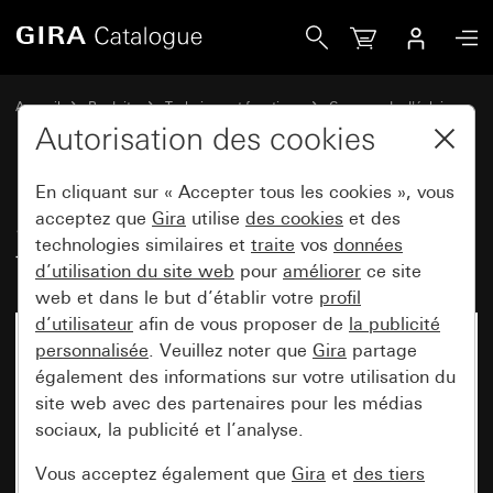
Gira Sensotec LED avec télécommande
Accueil
Produits
Technique et fonctions
Commande d'éclairage
Sensotec
Autorisation des cookies
En cliquant sur « Accepter tous les cookies », vous
Sensotec LED avec
acceptez que
Gira
utilise
des cookies
et des
technologies similaires et
traite
vos
données
télécommande
d’utilisation du site web
pour
améliorer
ce site
web et dans le but d’établir votre
profil
d’utilisateur
afin de vous proposer de
la publicité
personnalisée
. Veuillez noter que
Gira
partage
également des informations sur votre utilisation du
site web avec des partenaires pour les médias
sociaux, la publicité et l’analyse.
Vous acceptez également que
Gira
et
des tiers