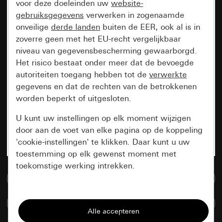
voor deze doeleinden uw
website-
gebruiksgegevens
verwerken in zogenaamde
onveilige
derde landen
buiten de EER, ook al is in
zoverre geen met het EU-recht vergelijkbaar
niveau van gegevensbescherming gewaarborgd.
Het risico bestaat onder meer dat de bevoegde
autoriteiten toegang hebben tot de
verwerkte
gegevens en dat de rechten van de betrokkenen
worden beperkt of uitgesloten.
U kunt uw instellingen op elk moment wijzigen
door aan de voet van elke pagina op de koppeling
'cookie-instellingen' te klikken. Daar kunt u uw
toestemming op elk gewenst moment met
toekomstige werking intrekken.
Naar de mediadatabase
Essentieel
Artikelen verglijken
Alle cookies die wij nodig hebben om de
pagina te kunnen weergeven.