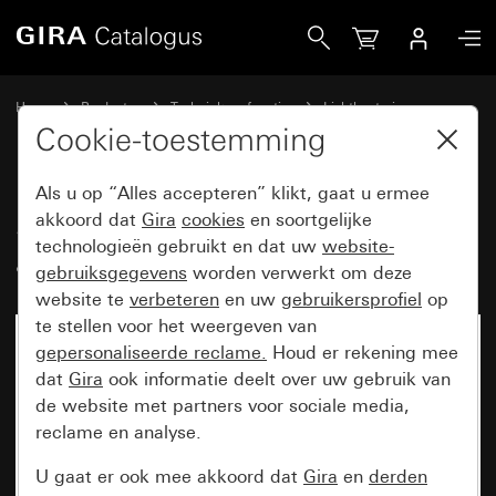
Gira Sensotec led met afstandsbediening
Home
Producten
Techniek en functies
Lichtbesturing
Sensotec
Cookie-toestemming
Als u op “Alles accepteren” klikt, gaat u ermee
Sensotec led met
akkoord dat
Gira
cookies
en soortgelijke
technologieën gebruikt en dat uw
website-
afstandsbediening
gebruiksgegevens
worden verwerkt om deze
website te
verbeteren
en uw
gebruikersprofiel
op
te stellen voor het weergeven van
gepersonaliseerde reclame.
Houd er rekening mee
dat
Gira
ook informatie deelt over uw gebruik van
de website met partners voor sociale media,
reclame en analyse.
U gaat er ook mee akkoord dat
Gira
en
derden