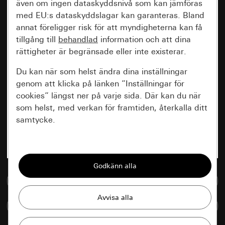
även om ingen dataskyddsnivå som kan jämföras
med EU:s dataskyddslagar kan garanteras. Bland
annat föreligger risk för att myndigheterna kan få
tillgång till
behandlad
information och att dina
rättigheter är begränsade eller inte existerar.
Du kan när som helst ändra dina inställningar
genom att klicka på länken ”Inställningar för
cookies” längst ner på varje sida. Där kan du när
som helst, med verkan för framtiden, återkalla ditt
samtycke.
Nödvändiga
Alla cookies som krävs för att kunna visa
sidan.
Till mediedatabasen
Gira Session
Förbättring av vår webbsida och
Jämföra artiklar
våra utbud
Databehandlingssyfte: