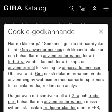
Gira Täckram Gira Standard 55 cremevit blank
Hem
Produkter
Brytarprogram
Gira Standard 55
Täckram Gira Standard 55
Cookie-godkännande
När du klickar på ”Godkänn” ger du ditt samtycke
Täckram Gira Standard 55
till att
Gira använder
cookies
och liknande tekniker
och behandlar din
användarinformation
för att
cremevit blank
förbättra
webbsidan och för att skapa en
användarprofil
för visning av
anpassade annonser
.
Observera att
Gira
också delar information om din
användning av webbsidan med samarbetspartners
för sociala media, reklam och analys.
Du ger även ditt samtycke till att
Gira
och
tredje
part
behandlar din
användarinformation
i dessa
syften i sk. osäkra
tredjepartsländer
utanför EES,