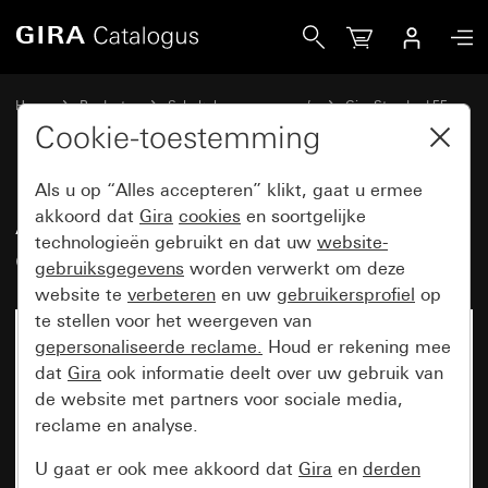
Gira Afdekraam Gira Standard 55 crème wit glanzend
Home
Producten
Schakelaarprogramma’s
Gira Standard 55
Afdekraam Gira Standard 55
Cookie-toestemming
Als u op “Alles accepteren” klikt, gaat u ermee
Afdekraam Gira Standard 55
akkoord dat
Gira
cookies
en soortgelijke
technologieën gebruikt en dat uw
website-
crème wit glanzend
gebruiksgegevens
worden verwerkt om deze
website te
verbeteren
en uw
gebruikersprofiel
op
te stellen voor het weergeven van
gepersonaliseerde reclame.
Houd er rekening mee
dat
Gira
ook informatie deelt over uw gebruik van
de website met partners voor sociale media,
reclame en analyse.
U gaat er ook mee akkoord dat
Gira
en
derden