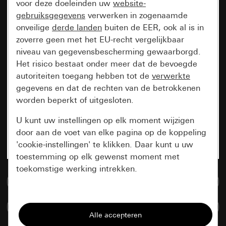
voor deze doeleinden uw
website-
gebruiksgegevens
verwerken in zogenaamde
onveilige
derde landen
buiten de EER, ook al is in
zoverre geen met het EU-recht vergelijkbaar
niveau van gegevensbescherming gewaarborgd.
Het risico bestaat onder meer dat de bevoegde
autoriteiten toegang hebben tot de
verwerkte
gegevens en dat de rechten van de betrokkenen
worden beperkt of uitgesloten.
U kunt uw instellingen op elk moment wijzigen
door aan de voet van elke pagina op de koppeling
'cookie-instellingen' te klikken. Daar kunt u uw
toestemming op elk gewenst moment met
toekomstige werking intrekken.
Naar de mediadatabase
Essentieel
Artikelen verglijken
Alle cookies die wij nodig hebben om de
pagina te kunnen weergeven.