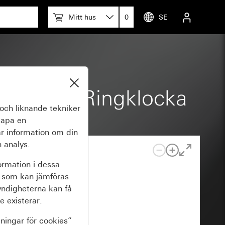
Mitt hus
0
SE
h symbol Ringklocka
och liknande tekniker
kapa en
r information om din
 analys.
ormation
i dessa
 som kan jämföras
yndigheterna kan få
e existerar.
lningar för cookies”