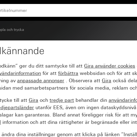
Ringklocka
pla och trycka
dkännande
e med stort textfält oc
odkänn” ger du ditt samtycke till att
Gira använder
cookies
vändarinformation
för att
förbättra
webbsidan och för att s
sning av
anpassade annonser
. Observera att
Gira
också dela
idan med samarbetspartners för sociala media, reklam och
ycke till att
Gira
och
tredje part
behandlar din
användarinf
edjepartsländer
utanför EES, även om ingen dataskyddsnivå
agar kan garanteras. Bland annat föreligger risk för att m
d
information och att dina rättigheter är begränsade eller int
ändra dina inställningar genom att klicka på länken ”Instäl