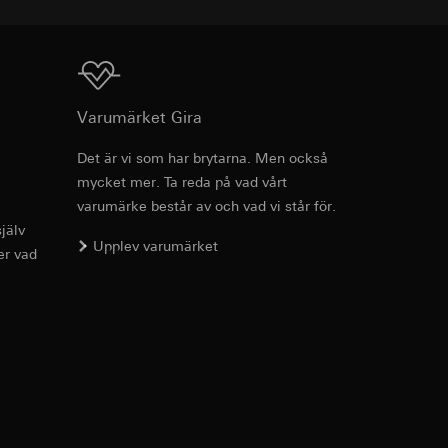
 Vad gäller
as dataskyddspolicy:
Ladda ner
Varumärket Gira
g enligt kontakt,
anjs framgångar.
Det är vi som har brytarna. Men också
medieplattformar, i
mycket mer. Ta reda på vad vårt
anjer.
varumärke består av och vad vi står för.
 som besökts, datum
jälv
eografisk plats
Upplev varumärket
dor. Då kan vi
er vad
llar och hur de rör