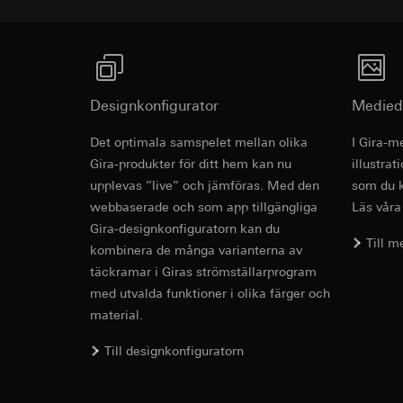
Användning av tj
Överförande till tre
Följdbearbetning
förmedling av dina p
https://www.linkedi
Mottagare:
Vimeo,
Livslängd för cooki
Överförande till tre
Tredje land: USA
Designkonfigurator
Medied
Google Ads (
Reglering/garant
avsnitt 1, samtyc
Databehandlingssyf
Det optimala samspelet mellan olika
I Gira-m
Livslängd för cooki
Google Ads använder
Gira-produkter för ditt hem kan nu
illustra
sökresultat och and
upplevas ”live” och jämföras. Med den
som du k
Kategorier av perso
Hotjar
webbaserade och som app tillgängliga
Läs våra
och klockslag för b
Gira-designkonfiguratorn kan du
Databehandlingssyf
Rättslig grund och 
Till 
granska hur användar
kombinera de många varianterna av
Användning av tj
sig på sidan.
täckramar i Giras strömställarprogram
Följdbearbetning
Kategorier av perso
med utvalda funktioner i olika färger och
Mottagare:
Rättslig grund och 
material.
Interna avdelnin
Användning av tj
Google Ireland L
Följdbearbetning
Till designkonfiguratorn
Information om h
Mottagare:
https://business.
Interna avdelnin